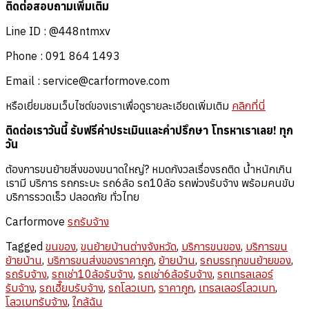
ติดต่อสอบถามเพิ่มเติม
Line ID : @448ntmxv
Phone : 091 864 1493
Email :
service@carformove.com
หรือเยี่ยมชมเว็บไซต์ของเราเพื่อดูรายละเอียดเพิ่มเติม
คลิกที่นี่
ติดต่อเราวันนี้ รับฟรีค่าประเมินและคำปรึกษา โทรหาเราเลย! ทุก
วัน
ต้องการขนย้ายสิ่งของขนาดใหญ่? หมดกังวลเรื่องรถติด น้ำหนักเกิน
เรามี บริการ รถกระบะ รถ6ล้อ รถ10ล้อ รถพ่วงรับจ้าง พร้อมคนขับ
บริการรวดเร็ว ปลอดภัย ทั่วไทย
Carformove
รถรับจ้าง
Tagged
ขนของ
,
ขนย้ายบ้านต่างจังหวัด
,
บริการขนของ
,
บริการขน
ย้ายบ้าน
,
บริการขนส่งของราคาถูก
,
ย้ายบ้าน
,
รถบรรทุกขนย้ายของ
,
รถรับจ้าง
,
รถเช่า10ล้อรับจ้าง
,
รถเช่า6ล้อรับจ้าง
,
รถเทรลเลอร์
รับจ้าง
,
รถเฮี๊ยบรับจ้าง
,
รถโลวเบท
,
ราคาถูก
,
เทรลเลอร์โลวเบท
,
โลวเบทรับจ้าง
,
ใกล้ฉัน