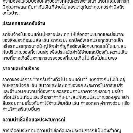
ความจริงแล้วมีปัจจัยหลายอย่างที่คุณควรพิจารณา เพื่อให้ได้บริการที่
มีคุณภาพและคุ้มค่ากับเงินที่จ่ายไป ลองมาดูกันว่าคุณควรคำนึงถึง
อะไรบ้าง:
ประเภทของรถรับจ้าง
รถรับจ้างในขอนแก่นมีหลายประเภท ให้เลือกตามขนาดและปริมาณ
ของสิ่งของที่จะขนส่ง เช่น รถกระบะ รถปิคอัพ รถบรรทุกขนาดเล็ก
หรือรถบรรทุกขนาดใหญ่ สิ่งสำคัญคือต้องเลือกขนาดรถให้เหมาะสม
กับปริมาณของที่จะขนส่ง เพื่อประหยัดค่าใช้จ่ายและป้องกันความเสีย
หายที่อาจเกิดขึ้นจากการบรรจุของที่แน่นเกินไปหรือไม่แน่นพอ
ราคาและค่าบริการ
ราคาของบริการ **รถรับจ้างทั่วไป ขอนแก่น** แตกต่างกันไปขึ้นอยู่
กับหลายปัจจัย เช่น ขนาดและประเภทของรถ ระยะทางในการขนส่ง
และจำนวนคนงานที่ต้องการ ควรสอบถามราคาจากหลายๆ บริษัท
เพื่อเปรียบเทียบและเลือกราคาที่เหมาะสมกับงบประมาณของคุณ อย่า
ลืมสอบถามเกี่ยวกับค่าใช้จ่ายเพิ่มเติม เช่น ค่าจอดรถ ค่าทางด่วน หรือ
ค่าบริการพิเศษอื่นๆ
ความน่าเชื่อถือและประสบการณ์
การเลือกบริษัทที่มีความน่าเชื่อถือและประสบการณ์เป็นสิ่งสำคัญ