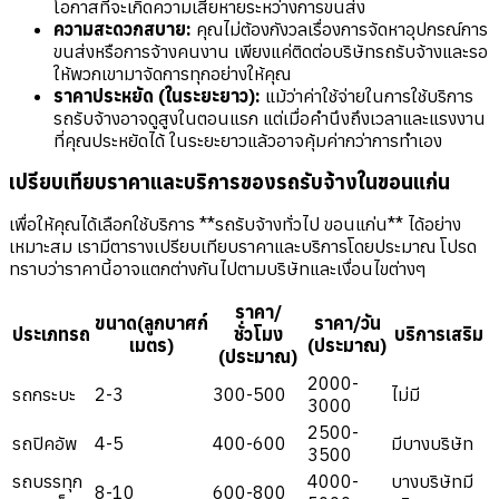
โอกาสที่จะเกิดความเสียหายระหว่างการขนส่ง
ความสะดวกสบาย:
คุณไม่ต้องกังวลเรื่องการจัดหาอุปกรณ์การ
ขนส่งหรือการจ้างคนงาน เพียงแค่ติดต่อบริษัทรถรับจ้างและรอ
ให้พวกเขามาจัดการทุกอย่างให้คุณ
ราคาประหยัด (ในระยะยาว):
แม้ว่าค่าใช้จ่ายในการใช้บริการ
รถรับจ้างอาจดูสูงในตอนแรก แต่เมื่อคำนึงถึงเวลาและแรงงาน
ที่คุณประหยัดได้ ในระยะยาวแล้วอาจคุ้มค่ากว่าการทำเอง
เปรียบเทียบราคาและบริการของรถรับจ้างในขอนแก่น
เพื่อให้คุณได้เลือกใช้บริการ **รถรับจ้างทั่วไป ขอนแก่น** ได้อย่าง
เหมาะสม เรามีตารางเปรียบเทียบราคาและบริการโดยประมาณ โปรด
ทราบว่าราคานี้อาจแตกต่างกันไปตามบริษัทและเงื่อนไขต่างๆ
ราคา/
ขนาด(ลูกบาศก์
ราคา/วัน
ประเภทรถ
ชั่วโมง
บริการเสริม
เมตร)
(ประมาณ)
(ประมาณ)
2000-
รถกระบะ
2-3
300-500
ไม่มี
3000
2500-
รถปิคอัพ
4-5
400-600
มีบางบริษัท
3500
รถบรรทุก
4000-
บางบริษัทมี
8-10
600-800