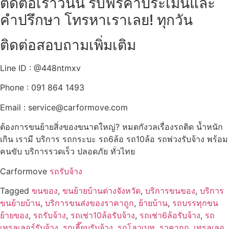
ติดต่อเราวันนี้ รับฟรีค่าประเมินและ
คำปรึกษา โทรหาเราเลย! ทุกวัน
ติดต่อสอบถามเพิ่มเติม
Line ID : @448ntmxv
Phone : 091 864 1493
Email :
service@carformove.com
ต้องการขนย้ายสิ่งของขนาดใหญ่? หมดกังวลเรื่องรถติด น้ำหนัก
เกิน เรามี บริการ รถกระบะ รถ6ล้อ รถ10ล้อ รถพ่วงรับจ้าง พร้อม
คนขับ บริการรวดเร็ว ปลอดภัย ทั่วไทย
Carformove
รถรับจ้าง
Tagged
ขนของ
,
ขนย้ายบ้านต่างจังหวัด
,
บริการขนของ
,
บริการ
ขนย้ายบ้าน
,
บริการขนส่งของราคาถูก
,
ย้ายบ้าน
,
รถบรรทุกขน
ย้ายของ
,
รถรับจ้าง
,
รถเช่า10ล้อรับจ้าง
,
รถเช่า6ล้อรับจ้าง
,
รถ
เทรลเลอร์รับจ้าง
,
รถเฮี๊ยบรับจ้าง
,
รถโลวเบท
,
ราคาถูก
,
เทรลเลอ