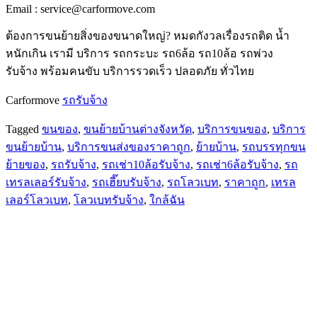
Email :
service@carformove.com
ต้องการขนย้ายสิ่งของขนาดใหญ่? หมดกังวลเรื่องรถติด น้ำ
หนักเกิน เรามี บริการ รถกระบะ รถ6ล้อ รถ10ล้อ รถพ่วง
รับจ้าง พร้อมคนขับ บริการรวดเร็ว ปลอดภัย ทั่วไทย
Carformove
รถรับจ้าง
Tagged
ขนของ
,
ขนย้ายบ้านต่างจังหวัด
,
บริการขนของ
,
บริการ
ขนย้ายบ้าน
,
บริการขนส่งของราคาถูก
,
ย้ายบ้าน
,
รถบรรทุกขน
ย้ายของ
,
รถรับจ้าง
,
รถเช่า10ล้อรับจ้าง
,
รถเช่า6ล้อรับจ้าง
,
รถ
เทรลเลอร์รับจ้าง
,
รถเฮี๊ยบรับจ้าง
,
รถโลวเบท
,
ราคาถูก
,
เทรล
เลอร์โลวเบท
,
โลวเบทรับจ้าง
,
ใกล้ฉัน